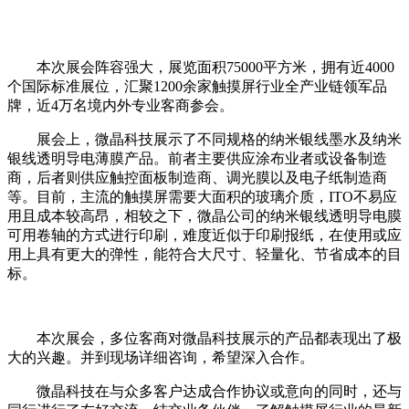
本次展会阵容强大
，展览面积75000平方米，拥有近4000
个国际标准展位，汇聚1200余家触摸屏行业全产业链领军品
牌，近4万名境内外专业客商参会。
展会上，
微晶科技
展示了
不同规格的纳米银线墨水及纳米
银线透明导电薄膜
产品
。
前者主要
供应
涂布业者或设备制造
商，后者则
供
应
触控面板制造商、调光膜以及电子纸制造商
等。
目前
，主流的触摸屏需要大面积
的玻璃介质，
ITO不易应
用且成本较高昂，相较之下，微晶公司的纳米银线透明导电膜
可用卷轴的方式进行印刷，
难度近似于
印
刷
报纸
，在使用或应
用上具有更大的弹性，能符合大尺寸、轻量化、节省成本的目
标。
本次展会，多位客商对微晶科技展示的产品都表现出了极
大的兴趣。并到现场详细咨询，希望深入合作。
微晶科技在与众多客户达成合作协议或意向的同时，还与