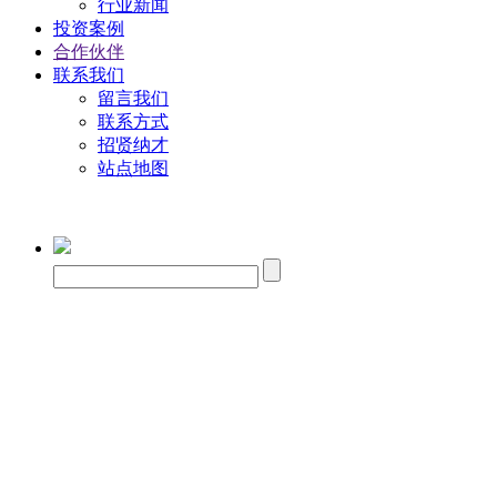
行业新闻
投资案例
合作伙伴
联系我们
留言我们
联系方式
招贤纳才
站点地图