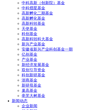
中科高新（创新院）基金
中科熠星基金
高新孵化二期基金
高新孵化基金
高新科转基金
天使基金
科创基金
高新科转科大基金
新兴产业基金
安徽省新兴产业科创基金一期
亿创基金
产业基金
新经济发展基金
双创引导资金
科创新研基金
浙商基金
新研母基金
巢高基金
亳芜大树基金
新闻动态
企业新闻