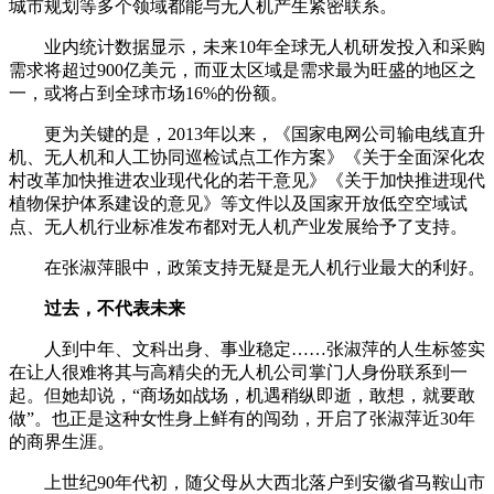
城市规划等多个领域都能与无人机产生紧密联系。
业内统计数据显示，未来10年全球无人机研发投入和采购
需求将超过900亿美元，而亚太区域是需求最为旺盛的地区之
一，或将占到全球市场16%的份额。
更为关键的是，2013年以来，《国家电网公司输电线直升
机、无人机和人工协同巡检试点工作方案》《关于全面深化农
村改革加快推进农业现代化的若干意见》《关于加快推进现代
植物保护体系建设的意见》等文件以及国家开放低空空域试
点、无人机行业标准发布都对无人机产业发展给予了支持。
在张淑萍眼中，政策支持无疑是无人机行业最大的利好。
过去，不代表未来
人到中年、文科出身、事业稳定……张淑萍的人生标签实
在让人很难将其与高精尖的无人机公司掌门人身份联系到一
起。但她却说，“商场如战场，机遇稍纵即逝，敢想，就要敢
做”。也正是这种女性身上鲜有的闯劲，开启了张淑萍近30年
的商界生涯。
上世纪90年代初，随父母从大西北落户到安徽省马鞍山市