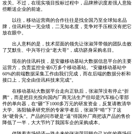
攻关。不过，在现实项目投标过程中，品牌辨识度差强人意险
些断送企业的前途。
以往，移动运营商的合作往往是找全国乃至全球知名品
牌，佳讯科技一无业绩，二无知名度，竞争对手压根没有把它
放在眼中。
出人意料的是，技术层面的领先让张淑萍带领的团队击败
了艾默生、中兴等行业“老大哥”，成功跻身采购名目。
现在的佳讯科技，是安徽移动基站大数据信息平台的主要
运营方，负责监控全省6万多个移动基站。“安徽移动基站中
60%的前端数据采集工作由我们完成，而在后端的数据分析和
接口上，完全由佳讯科技来完成”。
在移动基站大数据平台走向正轨后，张淑萍没有停止“折
腾”，而是把目光投向国内厂商无法生产但却是汽车核心零部
件的单向器，在“砸”下1000多万元的研发资金，反复请教清华
大学、洛阳轴承研究所的专家学者后，张淑萍“啃”下了这
块“硬骨头”。产品的问市硬是“逼”得国外厂商把该产品的售价
降低了一半，大大节约了我国车企的采购成本。
伴随着市场经济一路走来的张淑萍回顾自己30年的商场征