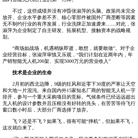
不过，这些成绩并没有冲昏张淑萍的头脑。政策尚未完全
放开、企业水平参差不齐、核心零部件被国外厂商垄断等因素
无不制约行业的有序发展，行业洗牌正加速袭来……对此，张
淑萍为企业制定了自主研发、拓展机型、接触资本的战略规
划。
“商场如战场，机遇稍纵即逝，敢想，就要敢做”。对于企
业经营目标，张淑萍审慎又乐观，“我们计划在近两年内，年
产销智能无人机200架、实现5000万元的营业收入”
技术是企业的生命
2月初的西北边陲，9级的狂风和近零下30度的严寒让天空
和大地一片混沌。来自国内外15家知名厂商的智能无人机一字
排开，参与一个重大采购项目的竞标。气候条件已经远远超出
无人机的设计参数并且压根没有好转的兆头，在苦苦等待飞行
窗口数小时后，大部分厂商选择了放弃。
飞？还是不飞？如果飞，很有可能“摔机”，但如果不飞，
这次就白来了。