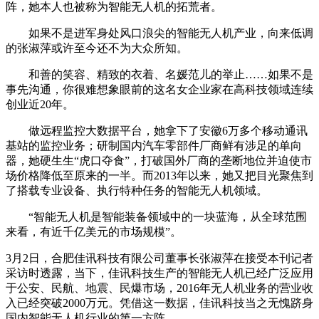
阵，她本人也被称为智能无人机的拓荒者。
如果不是进军身处风口浪尖的智能无人机产业，向来低调
的张淑萍或许至今还不为大众所知。
和善的笑容、精致的衣着、名媛范儿的举止……如果不是
事先沟通，你很难想象眼前的这名女企业家在高科技领域连续
创业近20年。
做远程监控大数据平台，她拿下了安徽6万多个移动通讯
基站的监控业务；研制国内汽车零部件厂商鲜有涉足的单向
器，她硬生生“虎口夺食”，打破国外厂商的垄断地位并迫使市
场价格降低至原来的一半。而2013年以来，她又把目光聚焦到
了搭载专业设备、执行特种任务的智能无人机领域。
“智能无人机是智能装备领域中的一块蓝海，从全球范围
来看，有近千亿美元的市场规模”。
3月2日，合肥佳讯科技有限公司董事长张淑萍在接受本刊记者
采访时透露，当下，佳讯科技生产的智能无人机已经广泛应用
于公安、民航、地震、民爆市场，2016年无人机业务的营业收
入已经突破2000万元。凭借这一数据，佳讯科技当之无愧跻身
国内智能无人机行业的第一方阵。