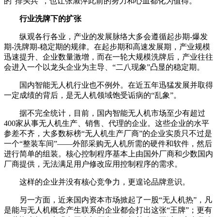
的“排头兵”，也让张淑萍此前的努力和心血都化为值得。
行业洗牌下的扩张
纵观各行各业，产业的发展脉络大多会遵循起步期-爆发
期-洗牌期-稳定期的规律。在起步期和高速发展期，产业规模
迅速提升、企业数量激增，而在一轮大规模洗牌后，产业往往
会进入一个以龙头企业为主导、“二八现象”凸显的稳定期。
国内智能无人机行业也不例外。在近五年迅猛发展并取得
一定成绩的背后，是无人机领域饱受诟病的“乱象”。
据不完全统计，目前，国内智能无人机市场至少有超过
400家从事无人机生产、销售、代理的企业。这些企业的水平
参差不齐，大多数标榜“无人机生产厂商”的企业实质只不过是
一个“整装车间”——外部采购无人机所需的硬件和软件，然后
进行简单的组装。核心控制程序基本上由国外厂商和少数国内
厂商提供，无法满足用户修改应用控制程序的需求。
这样的企业并没有核心竞争力，更遑论品牌意识。
另一方面，近来国内资本市场掀起了一股“无人机热”，凡
是能与无人机概念产生联系的企业都会打出这张“王牌”；更有