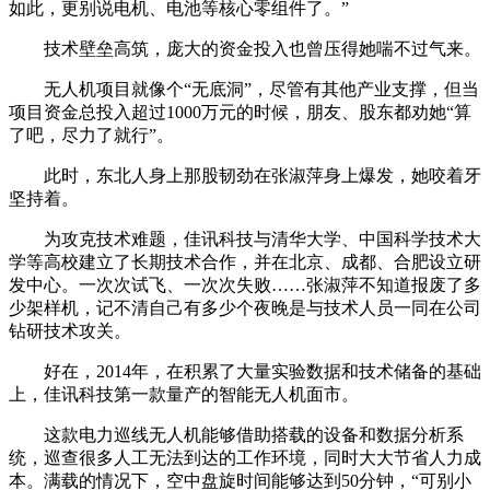
如此，更别说电机、电池等核心零组件了。”
技术壁垒高筑，庞大的资金投入也曾压得她喘不过气来。
无人机项目就像个“无底洞”，尽管有其他产业支撑，但当
项目资金总投入超过1000万元的时候，朋友、股东都劝她“算
了吧，尽力了就行”。
此时，东北人身上那股韧劲在张淑萍身上爆发，她咬着牙
坚持着。
为攻克技术难题，佳讯科技与清华大学、中国科学技术大
学等高校建立了长期技术合作，并在北京、成都、合肥设立研
发中心。一次次试飞、一次次失败……张淑萍不知道报废了多
少架样机，记不清自己有多少个夜晚是与技术人员一同在公司
钻研技术攻关。
好在，2014年，在积累了大量实验数据和技术储备的基础
上，佳讯科技第一款量产的智能无人机面市。
这款电力巡线无人机能够借助搭载的设备和数据分析系
统，巡查很多人工无法到达的工作环境，同时大大节省人力成
本。满载的情况下，空中盘旋时间能够达到50分钟，“可别小