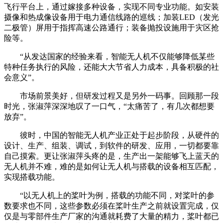
飞行平台上，通过嫁接多种设备，实现不同专业功能。如安装
摄像和热成像设备用于电力通信线路的巡线；加装LED（发光
二极管）屏用于指挥高速公路通行；装备抛投设施用于灾区抢
险等。
“从发达国家的经验来看，智能无人机不仅能够降低某些
特种任务执行的风险，还能大大节省人力成本，具备积极的社
会意义”。
市场前景美好，但研发过程又是另外一码事。回顾那一段
时光，张淑萍深深地叹了一口气，“太痛苦了，有几次都想要
放弃”。
彼时，中国的智能无人机产业正处于起步阶段，从硬件的
设计、生产、组装、调试，到软件的研发、应用，一切都要靠
自己摸索。更让张淑萍头疼的是，生产出一架能够飞上蓝天的
无人机并不难，难的是如何让无人机与搭载的设备相互匹配，
实现搭载功能。
“以无人机上的桨叶为例，搭载的功能不同，对桨叶的参
数要求也不同，这些参数必须在桨叶生产之前就设置完成，仅
仅是与零部件生产厂家的沟通就耗费了大量的精力，桨叶都已