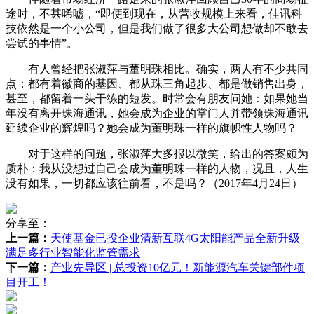
途时，不甚唏嘘，“即便到现在，从营收规模上来看，佳讯科
技依然是一个小公司，但是我们做了很多大公司想做却不敢去
尝试的事情”。
有人曾经把张淑萍与董明珠相比。确实，两人有不少共同
点：都有着徽商的基因、都从珠三角起步、都是做销售出身，
甚至，都留着一头干练的短发。时常会有朋友问她：如果她当
年没有离开珠海通讯，她会成为企业的掌门人并带领珠海通讯
延续企业的辉煌吗？她会成为董明珠一样的旗帜性人物吗？
对于这样的问题，张淑萍大多报以微笑，给出的答案颇为
质朴：我从没想过自己会成为董明珠一样的人物，况且，人生
没有如果，一切都应该往前看，不是吗？（2017年4月24日）
分享至：
上一篇：
天使基金已投企业清新互联4G太阳能产品全新升级
满足多行业智能化监管需求
下一篇：
产业先导区 | 总投资10亿元！新能源汽车关键部件项
目开工！