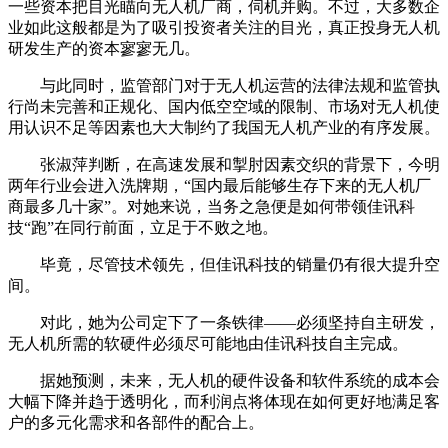
一些资本把目光瞄向无人机厂商，伺机并购。不过，大多数企
业如此这般都是为了吸引投资者关注的目光，真正投身无人机
研发生产的资本寥寥无几。
与此同时，监管部门对于无人机运营的法律法规和监管执
行尚未完善和正规化、国内低空空域的限制、市场对无人机使
用认识不足等因素也大大制约了我国无人机产业的有序发展。
张淑萍判断，在高速发展和掣肘因素交织的背景下，今明
两年行业会进入洗牌期，“国内最后能够生存下来的无人机厂
商最多几十家”。对她来说，当务之急便是如何带领佳讯科
技“跑”在同行前面，立足于不败之地。
毕竟，尽管技术领先，但佳讯科技的销量仍有很大提升空
间。
对此，她为公司定下了一条铁律——必须坚持自主研发，
无人机所需的软硬件必须尽可能地由佳讯科技自主完成。
据她预测，未来，无人机的硬件设备和软件系统的成本会
大幅下降并趋于透明化，而利润点将体现在如何更好地满足客
户的多元化需求和各部件的配合上。