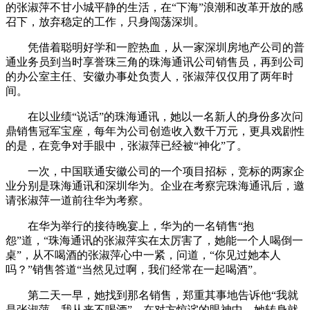
的张淑萍不甘小城平静的生活，在“下海”浪潮和改革开放的感
召下，放弃稳定的工作，只身闯荡深圳。
凭借着聪明好学和一腔热血，从一家深圳房地产公司的普
通业务员到当时享誉珠三角的珠海通讯公司销售员，再到公司
的办公室主任、安徽办事处负责人，张淑萍仅仅用了两年时
间。
在以业绩“说话”的珠海通讯，她以一名新人的身份多次问
鼎销售冠军宝座，每年为公司创造收入数千万元，更具戏剧性
的是，在竞争对手眼中，张淑萍已经被“神化”了。
一次，中国联通安徽公司的一个项目招标，竞标的两家企
业分别是珠海通讯和深圳华为。企业在考察完珠海通讯后，邀
请张淑萍一道前往华为考察。
在华为举行的接待晚宴上，华为的一名销售“抱
怨”道，“珠海通讯的张淑萍实在太厉害了，她能一个人喝倒一
桌”，从不喝酒的张淑萍心中一紧，问道，“你见过她本人
吗？”销售答道“当然见过啊，我们经常在一起喝酒”。
第二天一早，她找到那名销售，郑重其事地告诉他“我就
是张淑萍，我从来不喝酒”。在对方惊诧的眼神中，她转身就